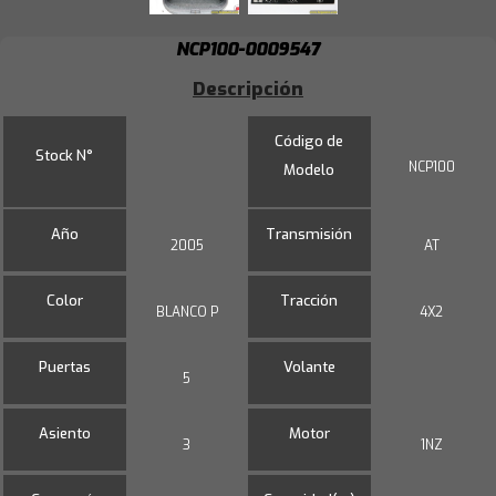
NCP100-0009547
Descripción
Código de
Stock N°
NCP100
Modelo
Año
Transmisión
2005
AT
Color
Tracción
BLANCO P
4X2
Puertas
Volante
5
Asiento
Motor
3
1NZ