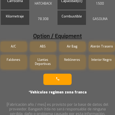
Carrocería
Capacidad(cc)
HATCHBACK
1.500
Kilometraje
Combustible
78.308
GASOLINA
Option / Equipment
A/C
ABS
Air Bag
Alerón Trasero
Faldones
Llantas
Neblineros
Interior Negro
Deportivas
*Vehiculos regimen zona franca
[Fabricación año / mes] es provisto por la base de datos del
proveedor, Bangash ltda no será responsable de ninguna
pérdida, daño o problema causado por esta información.