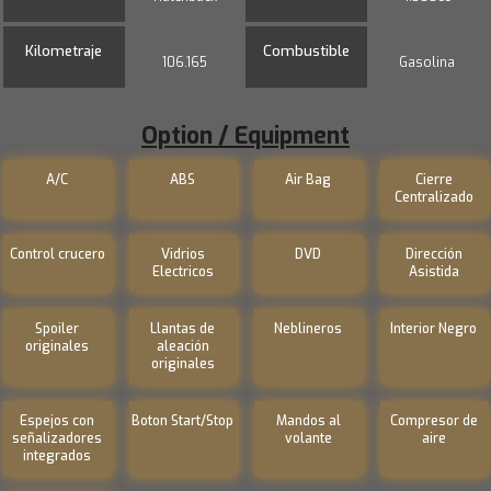
Kilometraje
Combustible
106.165
Gasolina
Option / Equipment
A/C
ABS
Air Bag
Cierre
Centralizado
Control crucero
Vidrios
DVD
Dirección
Electricos
Asistida
Spoiler
Llantas de
Neblineros
Interior Negro
originales
aleación
originales
Espejos con
Boton Start/Stop
Mandos al
Compresor de
señalizadores
volante
aire
integrados