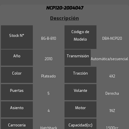
NCP120-2004047
Descripción
Código de
Stock N°
BG-B-810
DBA-NCP120
Modelo
Año
Transmisión
2010
Automática/secuencial
Color
Tracción
Plateado
4X2
Puertas
Volante
5
Derecha
Asiento
Motor
4
1NZ
Carrocería
Capacidad(cc)
Hatchback
1.500cc