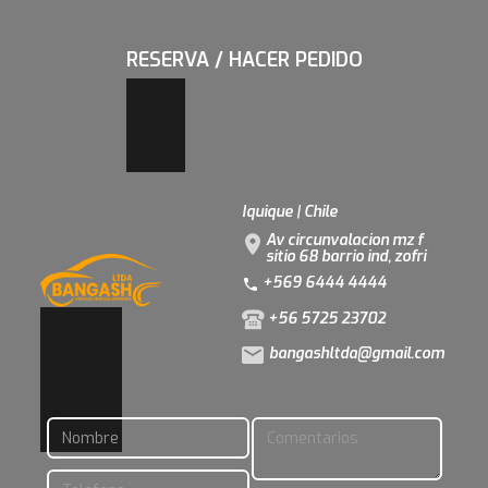
RESERVA / HACER PEDIDO
Iquique | Chile
Av circunvalacion mz f
sitio 68 barrio ind, zofri
+569 6444 4444
+56 5725 23702
bangashltda@gmail.com