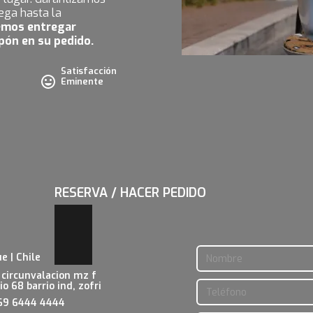
rega hasta la
mos entregar
pón en su pedido.
Satisfacción
Eminente
RESERVA / HACER PEDIDO
e | Chile
 circunvalacion mz f
io 68 barrio ind, zofri
69 6444 4444