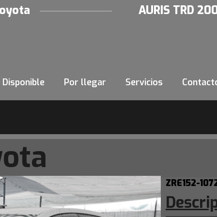
oyota
AURIS TRD 200
Disponible
Por llegar
Servicios
Contact
yota
ZRE152-107
Descri