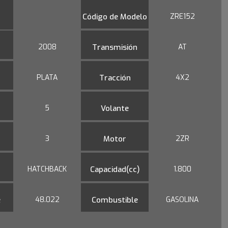
Código de Modelo
ZRE152
2008
Transmisión
AT
PLATA
Tracción
4X2
5
Volante
3
Motor
2ZR
HATCHBACK
Capacidad(cc)
1.800
e
48.022
Combustible
GASOLINA