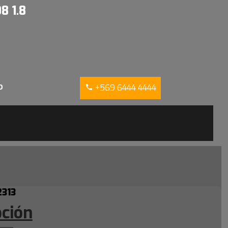
8 1.8
o
+569 6444 4444
2313
pción