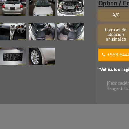
Option / E
A/C
Llantas de
aleación
originales
+569 644
*Vehiculos reg
[Fabricació
Bangash ltd