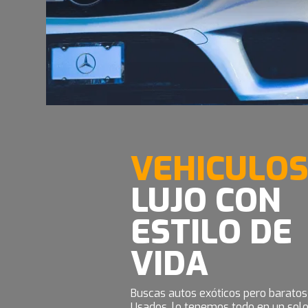
VEHICULO
LUJO CON
ESTILO DE
VIDA
Buscas autos exóticos pero baratos
Usados, lo tenemos todo en un solo