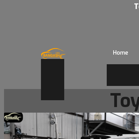
T
Home
To