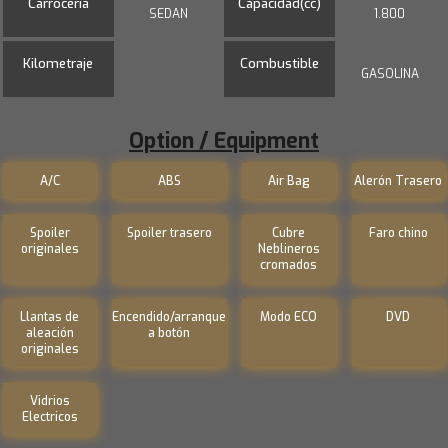
Carrocería
Capacidad(cc)
SEDAN
1.800
Kilometraje
Combustible
GASOLINA
Option / Equipment
A/C
ABS
Air Bag
Alerón Trasero
Spoiler
Spoiler trasero
Cubre
Faro chino
originales
Neblineros
cromados
Llantas de
Encendido/arranque
Modo ECO
DVD
aleación
a botón
originales
Vidrios
Electricos