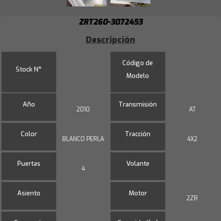
ZRT260-3072453
Descripción
Código de
Stock N°
Modelo
Año
Transmisión
2010
AT
Color
Tracción
BLANCO PERLA
4X2
Puertas
Volante
4
Asiento
Motor
2ZR