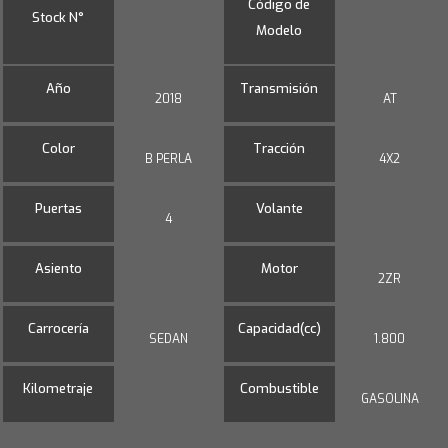
Código de
Stock N°
Modelo
Año
Transmisión
2018
AT
Color
Tracción
B PERLA
4X2
Puertas
Volante
4
Asiento
Motor
2ZR
Carrocería
Capacidad(cc)
SEDAN
1.800
Kilometraje
Combustible
GASOLINA