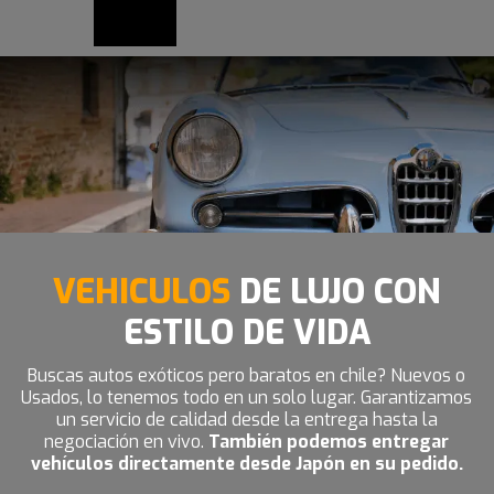
VEHICULOS
DE LUJO CON
ESTILO DE VIDA
Buscas autos exóticos pero baratos en chile? Nuevos o
Usados, lo tenemos todo en un solo lugar. Garantizamos
un servicio de calidad desde la entrega hasta la
negociación en vivo.
También podemos entregar
vehículos directamente desde Japón en su pedido.