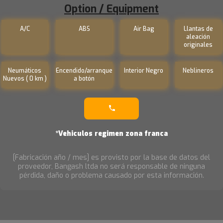
Option / Equipment
A/C
ABS
Air Bag
Llantas de
aleación
originales
Neumáticos
Encendido/arranque
Interior Negro
Neblineros
Nuevos ( 0 km )
a botón
*Vehiculos regimen zona franca
[Fabricación año / mes] es provisto por la base de datos del
proveedor, Bangash ltda no será responsable de ninguna
pérdida, daño o problema causado por esta información.