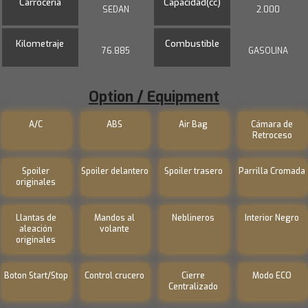
Carrocería
Capacidad(cc)
SEDAN
2.000
Kilometraje
Combustible
76.885
GASOLINA
Option / Equipment
A/C
ABS
Air Bag
Cámara de
Retroceso
Spoiler
Spoiler delantero
Spoiler trasero
Parrilla Cromada
originales
Llantas de
Mandos al
Neblineros
Interior Negro
aleación
volante
originales
Boton Start/Stop
Control crucero
Cierre
Modo ECO
Centralizado