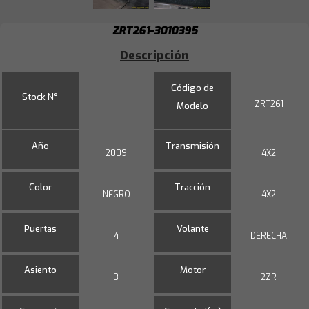
ZRT261-3010395
Descripción
Código de
Stock N°
ZRT261
Modelo
Año
Transmisión
2009
4X2
Color
Tracción
NEGRO
4X2
Puertas
Volante
4
DERECHA
Asiento
Motor
3
2ZR